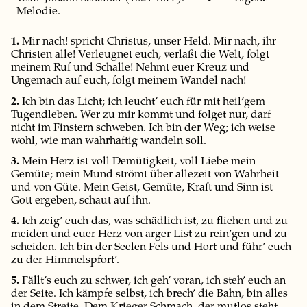
Melodie.
1.
Mir nach! spricht Christus, unser Held. Mir nach, ihr
Christen alle! Verleugnet euch, verlaßt die Welt, folgt
meinem Ruf und Schalle! Nehmt euer Kreuz und
Ungemach auf euch, folgt meinem Wandel nach!
2.
Ich bin das Licht; ich leucht’ euch für mit heil’gem
Tugendleben. Wer zu mir kommt und folget nur, darf
nicht im Finstern schweben. Ich bin der Weg; ich weise
wohl, wie man wahrhaftig wandeln soll.
3.
Mein Herz ist voll Demütigkeit, voll Liebe mein
Gemüte; mein Mund strömt über allezeit von Wahrheit
und von Güte. Mein Geist, Gemüte, Kraft und Sinn ist
Gott ergeben, schaut auf ihn.
4.
Ich zeig’ euch das, was schädlich ist, zu fliehen und zu
meiden und euer Herz von arger List zu rein’gen und zu
scheiden. Ich bin der Seelen Fels und Hort und führ’ euch
zu der Himmelspfort’.
5.
Fällt’s euch zu schwer, ich geh’ voran, ich steh’ euch an
der Seite. Ich kämpfe selbst, ich brech’ die Bahn, bin alles