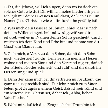
1.
Dir, dir, Jehova, will ich singen; denn wo ist doch ein
solcher Gott wie du? Dir will ich meine Lieder bringen;
ach, gib mir deines Geistes Kraft dazu, daß ich es tu’ im
Namen Jesu Christ, so wie es dir durch ihn gefällig ist!
2.
Was mich dein Geist selbst bitten lehret, das ist nach
deinem Willen eingericht’ und wird gewiß von dir
erhöret, weil es im Namen deines Sohns geschieht, durch
welchen ich dein Kind und Erbe bin und nehme von dir
Gnad’ um Glaube hin.
3.
Zieh mich, o Vater, zu dem Sohne, damit dein Sohn
mich wieder zieh’ zu dir! Dein Geist in meinem Herzen
wohne und meinen Sinn und den Verstand regier’, daß ich
den Frieden Gottes schmeck’ und fühl’ und dir darob im
Herzen sing’ und spiel’.
4.
Denn der kann mich bei dir vertreten mit Seufzern, die
ganz unaussprechlich sind. Der lehret mich zum Vater
beten, gibt Zeugnis meinem Geist, daß ich sein Kind und
ein Miterbe Jesu Christi sei; daher ich „Abba, lieber
Vater!“ schrei’.
5.
Wohl mir, daß ich dies Zeugnis habe! Drum bin ich