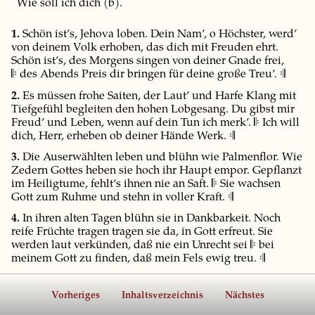
Wie soll ich dich (b).
1.
Schön ist’s, Jehova loben. Dein Nam’, o Höchster, werd’
von deinem Volk erhoben, das dich mit Freuden ehrt.
Schön ist’s, des Morgens singen von deiner Gnade frei,
𝄆 des Abends Preis dir bringen für deine große Treu’. 𝄇
2.
Es müssen frohe Saiten, der Laut’ und Harfe Klang mit
Tiefgefühl begleiten den hohen Lobgesang. Du gibst mir
Freud’ und Leben, wenn auf dein Tun ich merk’. 𝄆 Ich will
dich, Herr, erheben ob deiner Hände Werk. 𝄇
3.
Die Auserwählten leben und blühn wie Palmenflor. Wie
Zedern Gottes heben sie hoch ihr Haupt empor. Gepflanzt
im Heiligtume, fehlt’s ihnen nie an Saft. 𝄆 Sie wachsen
Gott zum Ruhme und stehn in voller Kraft. 𝄇
4.
In ihren alten Tagen blühn sie in Dankbarkeit. Noch
reife Früchte tragen tragen sie da, in Gott erfreut. Sie
werden laut verkünden, daß nie ein Unrecht sei 𝄆 bei
meinem Gott zu finden, daß mein Fels ewig treu. 𝄇
Vorheriges
Inhaltsverzeichnis
Nächstes