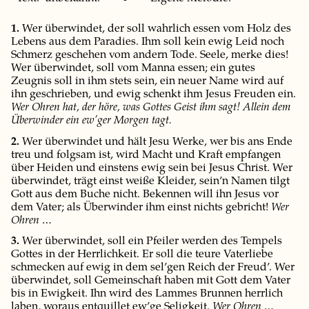
1.
Wer überwindet, der soll wahrlich essen vom Holz des
Lebens aus dem Paradies. Ihm soll kein ewig Leid noch
Schmerz geschehen vom andern Tode. Seele, merke dies!
Wer überwindet, soll vom Manna essen; ein gutes
Zeugnis soll in ihm stets sein, ein neuer Name wird auf
ihn geschrieben, und ewig schenkt ihm Jesus Freuden ein.
Wer Ohren hat, der höre, was Gottes Geist ihm sagt! Allein dem
Überwinder ein ew’ger Morgen tagt.
2.
Wer überwindet und hält Jesu Werke, wer bis ans Ende
treu und folgsam ist, wird Macht und Kraft empfangen
über Heiden und einstens ewig sein bei Jesus Christ. Wer
überwindet, trägt einst weiße Kleider, sein’n Namen tilgt
Gott aus dem Buche nicht. Bekennen will ihn Jesus vor
dem Vater; als Überwinder ihm einst nichts gebricht!
Wer
Ohren …
3.
Wer überwindet, soll ein Pfeiler werden des Tempels
Gottes in der Herrlichkeit. Er soll die teure Vaterliebe
schmecken auf ewig in dem sel’gen Reich der Freud’. Wer
überwindet, soll Gemeinschaft haben mit Gott dem Vater
bis in Ewigkeit. Ihn wird des Lammes Brunnen herrlich
laben, woraus entquillet ew’ge Seligkeit.
Wer Ohren …