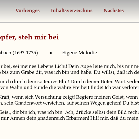
Vorheriges
Inhaltsverzeichnis
Nächstes
fer, steh mir bei
Rambach (1693-1735). • Eigene Melodie.
r bei, sei meines Lebens Licht! Dein Auge leite mich, bis mir m
is zum Grabe dir, was ich bin und habe. Du willst, daß ich der
mich durch dein so teures Blut! Durch deiner Boten Wort verle
r von Wahn und Sünde die wahre Freiheit finde! Ich wär verlore
Kraft, wenn sich Versuchung zeigt! Regiere meinen Geist, wenn
 sein Gnadenwort verstehen, auf seinen Wegen gehen! Du bist’s 
Geist, dir bin ich, was ich bin. Ach, drücke selbst dein Bild r
 mir Armen dein gnadenreich Erbarmen! Hilf mir, daß du mein al