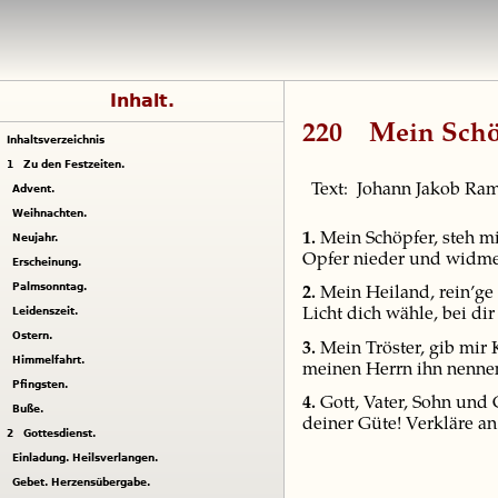
Inhalt.
220
Mein Schöp
Inhaltsverzeichnis
1
Zu den Festzeiten.
Text: Johann Jakob 
Advent.
Weihnachten.
1.
Mein Schöpfer, steh mi
Neujahr.
Opfer nieder und widme b
Erscheinung.
Palmsonntag.
2.
Mein Heiland, rein’ge 
Leidenszeit.
Licht dich wähle, bei di
Ostern.
3.
Mein Tröster, gib mir 
Himmelfahrt.
meinen Herrn ihn nennen,
Pfingsten.
4.
Gott, Vater, Sohn und 
Buße.
deiner Güte! Verkläre an
2
Gottesdienst.
Einladung. Heilsverlangen.
Gebet. Herzensübergabe.